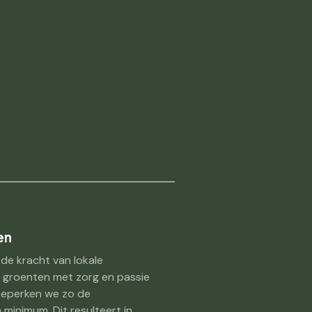
en
 de kracht van lokale
 groenten met zorg en passie
 beperken we zo de
minimum. Dit resulteert in