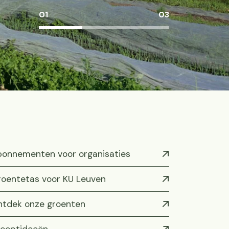
01
03
onnementen voor organisaties
oentetas voor KU Leuven
tdek onze groenten