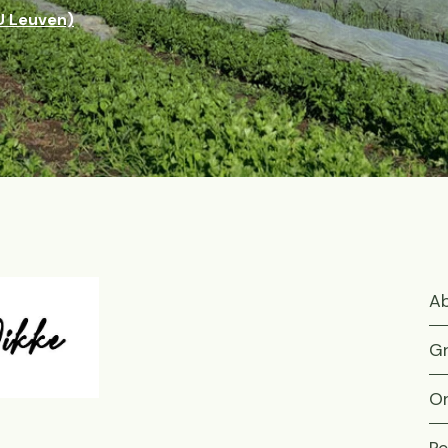
U Leuven)
Ab
Gr
On