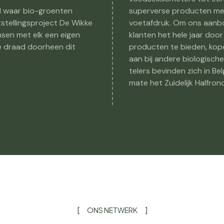
d waar bio-groenten
superverse producten met
tellingsproject De Wikke
voetafdruk. Om ons aanbo
sen met elk een eigen
klanten het hele jaar doo
de draad doorheen dit
producten te bieden, kop
aan bij andere biologische
telers bevinden zich in Be
mate het Zuidelijk Halfrond
ONS NETWERK