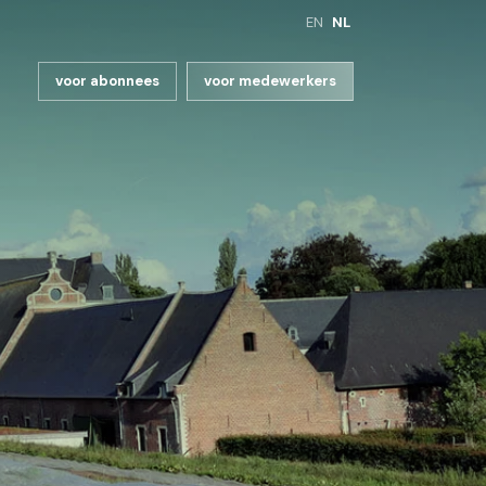
EN
NL
voor abonnees
voor medewerkers