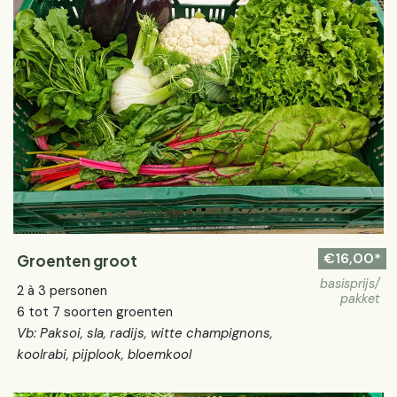
€16,00*
Groenten groot
basisprijs/
2 à 3 personen
pakket
6 tot 7 soorten groenten
Vb: Paksoi, sla, radijs, witte champignons,
koolrabi, pijplook, bloemkool