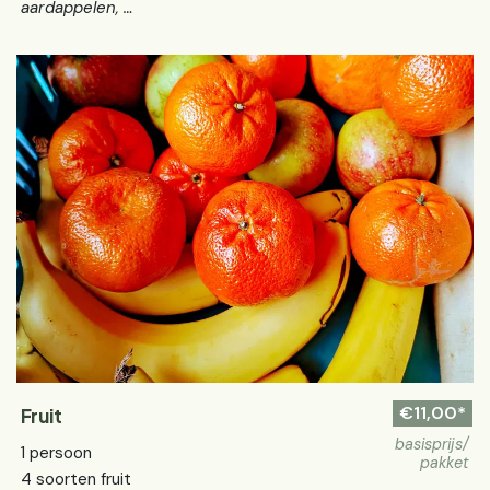
aardappelen, …
€11,00*
Fruit
basisprijs/
1 persoon
pakket
4 soorten fruit