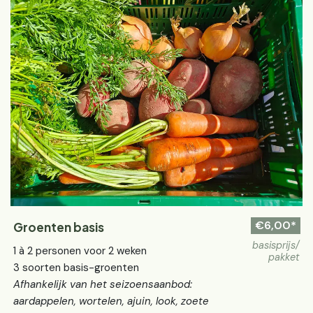
€6,00*
Groenten basis
basisprijs/
1 à 2 personen voor 2 weken
pakket
3 soorten basis-groenten
Afhankelijk van het seizoensaanbod:
aardappelen, wortelen, ajuin, look, zoete