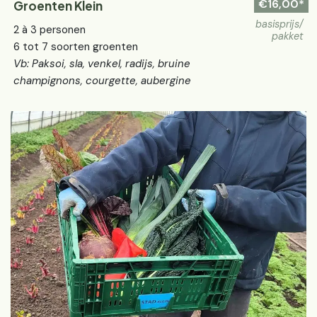
€16,00*
Groenten Klein
basisprijs/
2 à 3 personen
pakket
6 tot 7 soorten groenten
Vb: Paksoi, sla, venkel, radijs, bruine
champignons, courgette, aubergine