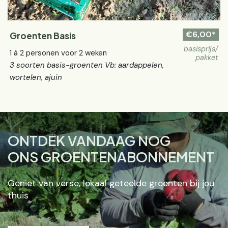
€6,00*
Groenten Basis
basisprijs/
1 à 2 personen voor 2 weken
pakket
3 soorten basis-groenten Vb: aardappelen,
wortelen, ajuin
ONTDEK VANDAAG NOG
ONS GROENTENABONNEMENT
Geniet van verse, lokaal geteelde groenten bij jou
thuis