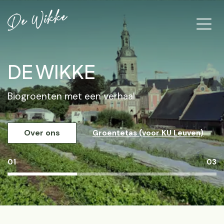
DE WIKKE
Biogroenten met een verhaal
Over ons
Groentetas (voor KU Leuven)
01
03