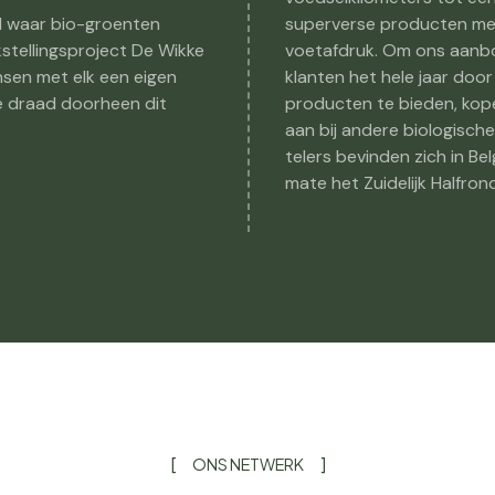
d waar bio-groenten
superverse producten met
tellingsproject De Wikke
voetafdruk. Om ons aanbo
sen met elk een eigen
klanten het hele jaar doo
de draad doorheen dit
producten te bieden, kop
aan bij andere biologische
telers bevinden zich in Be
mate het Zuidelijk Halfrond
ONS NETWERK