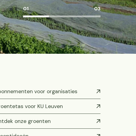
01
03
onnementen voor organisaties
oentetas voor KU Leuven
tdek onze groenten