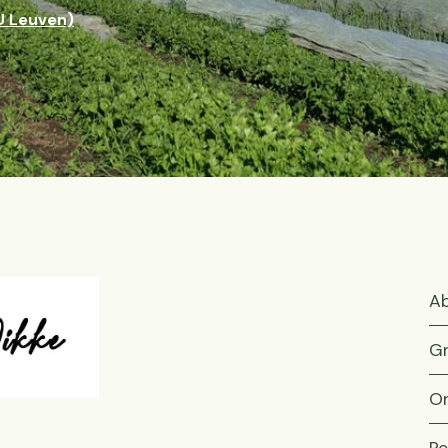
U Leuven)
Ab
Gr
On