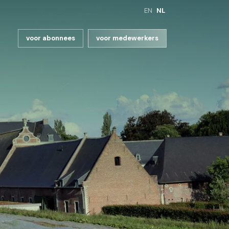
EN
NL
voor abonnees
voor medewerkers