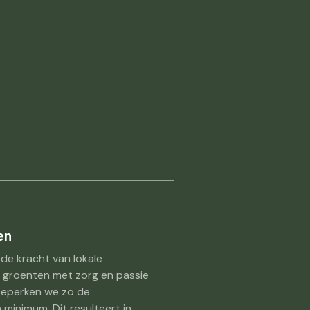
en
 de kracht van lokale
 groenten met zorg en passie
 beperken we zo de
minimum. Dit resulteert in