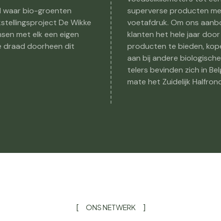
d waar bio-groenten
superverse producten met
tellingsproject De Wikke
voetafdruk. Om ons aanbo
sen met elk een eigen
klanten het hele jaar doo
de draad doorheen dit
producten te bieden, kop
aan bij andere biologische
telers bevinden zich in Be
mate het Zuidelijk Halfrond
ONS NETWERK