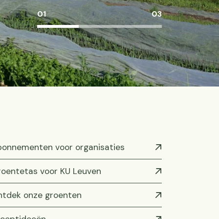
01
03
onnementen voor organisaties
oentetas voor KU Leuven
tdek onze groenten