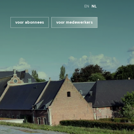
EN
NL
voor abonnees
voor medewerkers