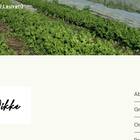
U Leuven)
Ab
Gr
On