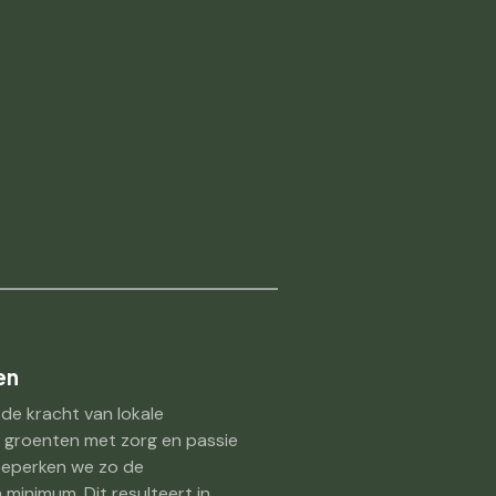
en
 de kracht van lokale
 groenten met zorg en passie
 beperken we zo de
minimum. Dit resulteert in