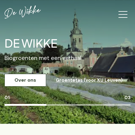
DE WIKKE
Biogroenten met een verhaal
Over ons
Groentetas (voor KU Leuven)
01
03