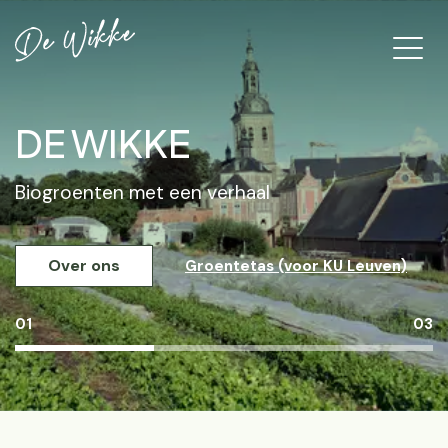
DE WIKKE
Biogroenten met een verhaal
Over ons
Groentetas (voor KU Leuven)
01
03