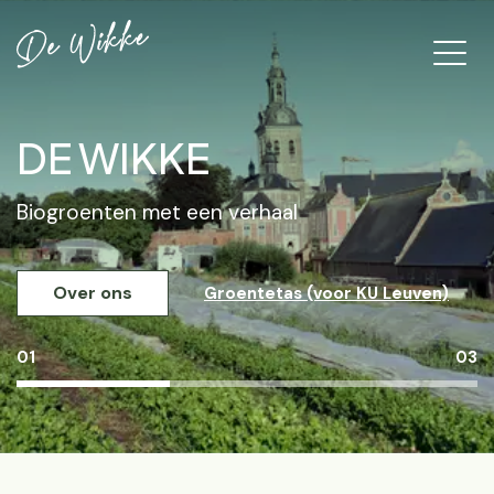
DE WIKKE
Biogroenten met een verhaal
Over ons
Groentetas (voor KU Leuven)
01
03