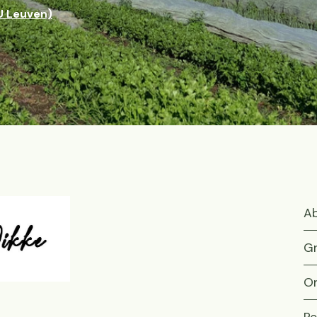
U Leuven)
Ab
Gr
On