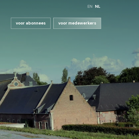
EN
NL
voor abonnees
voor medewerkers