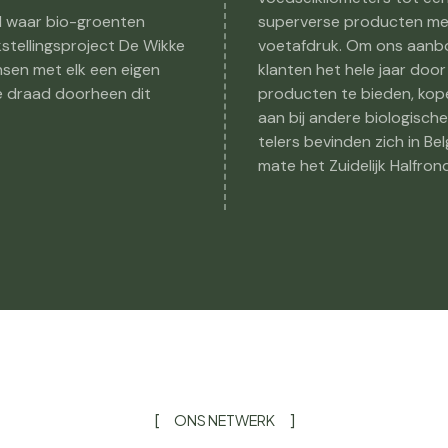
d waar bio-groenten
superverse producten met
tellingsproject De Wikke
voetafdruk. Om ons aanbo
sen met elk een eigen
klanten het hele jaar doo
de draad doorheen dit
producten te bieden, kop
aan bij andere biologische
telers bevinden zich in Be
mate het Zuidelijk Halfrond
ONS NETWERK