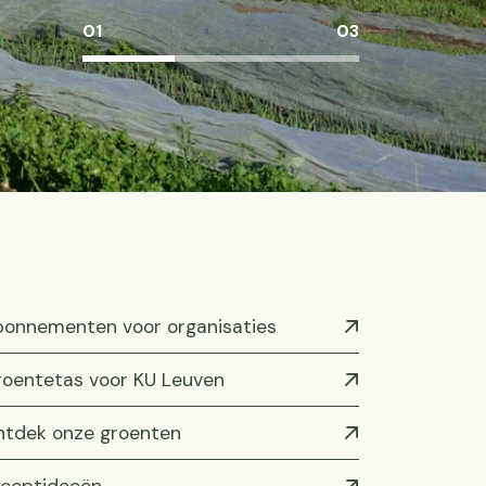
01
03
onnementen voor organisaties
oentetas voor KU Leuven
tdek onze groenten