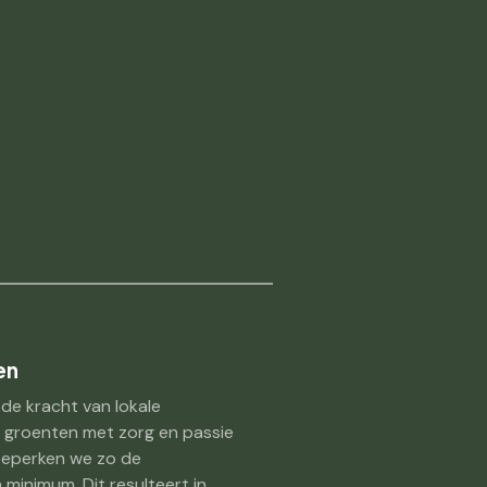
en
 de kracht van lokale
 groenten met zorg en passie
 beperken we zo de
minimum. Dit resulteert in