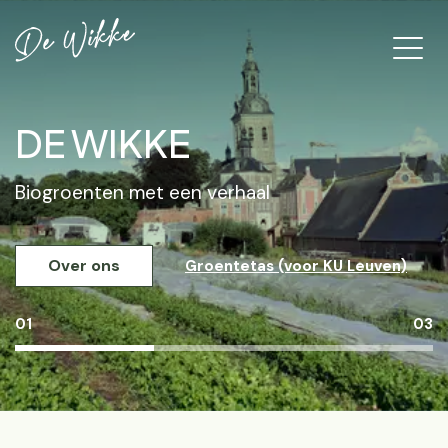
DE WIKKE
Biogroenten met een verhaal
Over ons
Groentetas (voor KU Leuven)
01
03