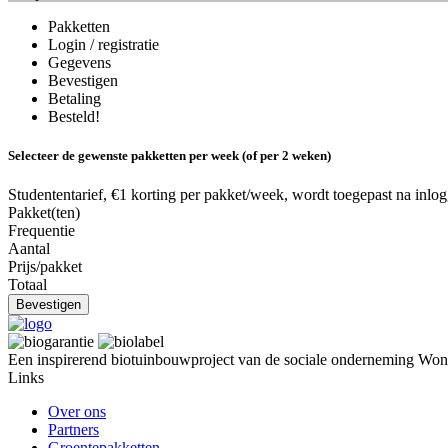
Pakketten
Login / registratie
Gegevens
Bevestigen
Betaling
Besteld!
Selecteer de gewenste pakketten per week (of per 2 weken)
Studententarief, €1 korting per pakket/week, wordt toegepast na inlog
Pakket(ten)
Frequentie
Aantal
Prijs/pakket
Totaal
Bevestigen
Een inspirerend biotuinbouwproject van de sociale onderneming Won
Links
Over ons
Partners
Groentepakketten