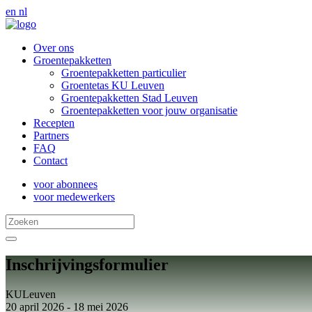
en
nl
Over ons
Groentepakketten
Groentepakketten particulier
Groentetas KU Leuven
Groentepakketten Stad Leuven
Groentepakketten voor jouw organisatie
Recepten
Partners
FAQ
Contact
voor abonnees
voor medewerkers
Inschrijvingsformulier
KULeuven
20 april 2026 - 18 mei 2026