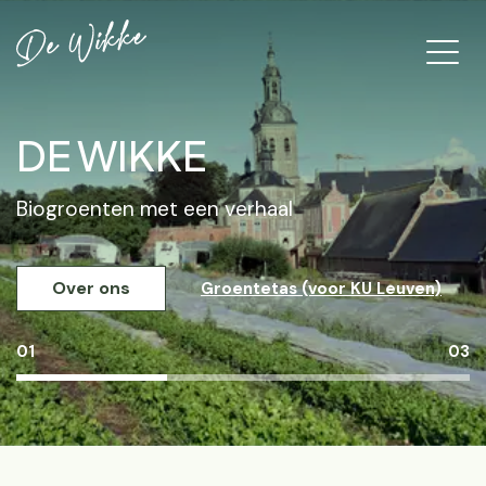
DE WIKKE
Biogroenten met een verhaal
Over ons
Groentetas (voor KU Leuven)
01
03