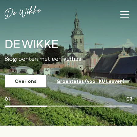
DE WIKKE
Biogroenten met een verhaal
Over ons
Groentetas (voor KU Leuven)
01
03