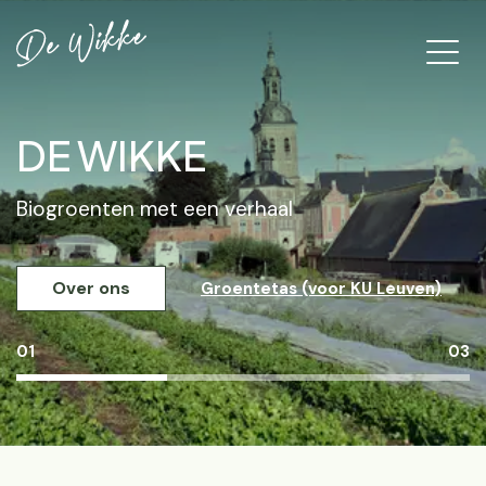
DE WIKKE
Biogroenten met een verhaal
Over ons
Groentetas (voor KU Leuven)
01
03